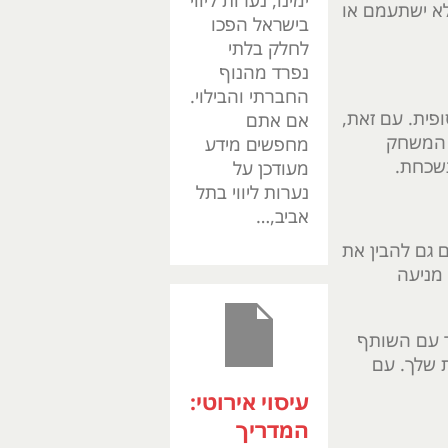
ימינו, נערות ליווי
לא ישתעמם או
בישראל הפכו
לחלק בלתי
נפרד מהנוף
החברתי והבילוי.
פית. עם זאת,
אם אתם
ת המשחק
מחפשים מידע
נשכחת.
מעודכן על
נערות ליווי בתל
אביב,…
 גם להבין את
 מניעה
ר עם השותף
ת שלך. עם
עיסוי אירוטי:
המדריך