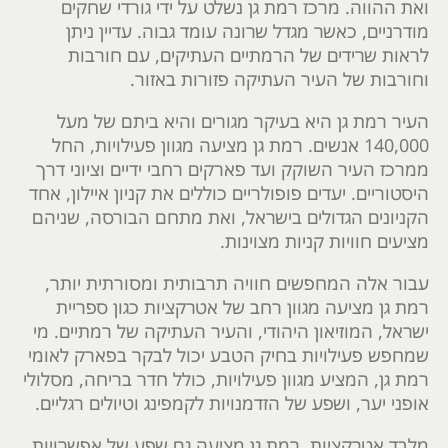
ואת ההווה. מרכז רמת גן נשלט על ידי גורדי שחקים
מודרניים, כאשר מגדל שרונה עומד גבוה. עדיין ניתן
לראות שרידים של הרמתיים העתיקים, עם חורבות
וחורבות של העיר העתיקה פזורות באזור.
העיר רמת גן היא בעיקר מגורים והיא ביתם של מעל
140,000 אנשים. רמת גן מציעה מגוון פעילויות, החל
ממרכז העיר השוקק ועד פארקים רחבי ידיים וציוני דרך
היסטוריים. יעדים פופולריים כוללים את קניון איילון, אחד
הקניונים הגדולים בישראל, ואת מתחם הבורסה, שניהם
מציעים חוויות קניות מצוינות.
עבור אלה המחפשים חוויה תרבותית ומסורתית יותר,
רמת גן מציעה מגוון רחב של אטרקציות כגון ספריית
ישראל, המוזיאון היהודי, והעיר העתיקה של רמתיים. מי
שמחפש פעילויות בחיק הטבע יכול לבקר בפארק לאומי
רמת גן, המציע מגוון פעילויות, כולל חדר בריחה, מסלולי
אופני יער, ושפע של הזדמנויות לקמפינג וטיולים רגליים.
מלבד אטרקציות, רמת גן מציעה גם שפע של אפשרויות