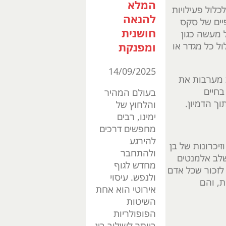
המלא
כלול פעילויות
להנאה
פיים של סקס
חושנית
ל מעשה כגון
ול כל מגדר או
ומפנקת
14/09/2025
 מערבות את
בחיים
בעולם המהיר
והלחוץ של
ימינו, רבים
מחפשים דרכים
להירגע
זיכרונות של בן
ולהתחבר
שלב אלמנטים
מחדש לגוף
לזכור שכל אדם
ולנפש. עיסוי
ת, והם
אירוטי הוא אחת
השיטות
הפופולריות
ביותר לשילוב בין