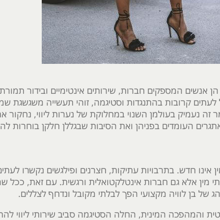
י, הן אנשים המספקים חברות, שירותים אינטימיים ובידור תמורת
לעתים קרובות בהתנגדות וסטיגמה, זוהי תעשייה משגשגת ש
 זה נעמיק בעולמן השנוי במחלוקת של נערות ליווי, נחקור א
תגרים העומדים בפניהן ואת הסיבות שבגללן חלקן בוחרות לה
ן אינו חדש. בתרבויות עתיקות, חצרנים ופילגשים נקשרו לעתי
ותי מין אלא גם חברות אינטלקטואלית ורגשית. עם זאת, ככל 
 של בן לוויה מקצועי הפך לבלתי מקובל ונדחף לצללים.
פמיניסטית והמהפכה המינית, החלה הסטיגמה סביב שירותי ליווי להת