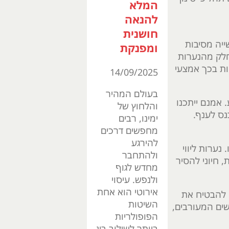
המלא
להנאה
חושנית
ייה מסיבות
ומפנקת
חלק מהנערות
ות בכך אמצעי
14/09/2025
בעולם המהיר
 אמנם ייתכנו
והלחוץ של
נס לענף.
ימינו, רבים
מחפשים דרכים
להירגע
ערות ליווי
ולהתחבר
 חיוני להסיר
מחדש לגוף
ולנפש. עיסוי
אירוטי הוא אחת
י להבטיח את
השיטות
שים המעורבים,
הפופולריות
ביותר לשילוב בין