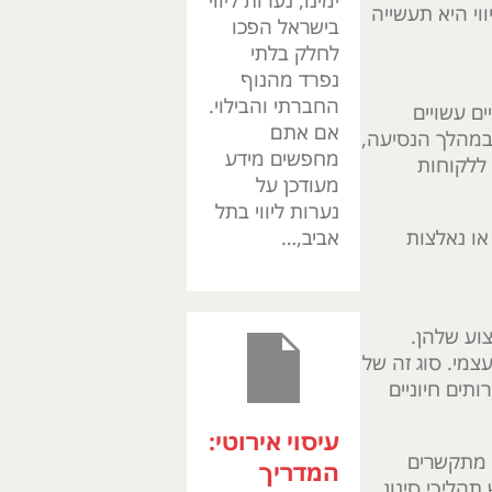
ימינו, נערות ליווי
ווי היא תעשייה
בישראל הפכו
לחלק בלתי
נפרד מהנוף
החברתי והבילוי.
ים עשויים
אם אתם
 במהלך הנסיעה,
מחפשים מידע
 ללקוחות
מעודכן על
נערות ליווי בתל
או נאלצות
אביב,…
וע שלהן.
צמי. סוג זה של
תים חיוניים
עיסוי אירוטי:
ם מתקשרים
המדריך
תהליכי סינון