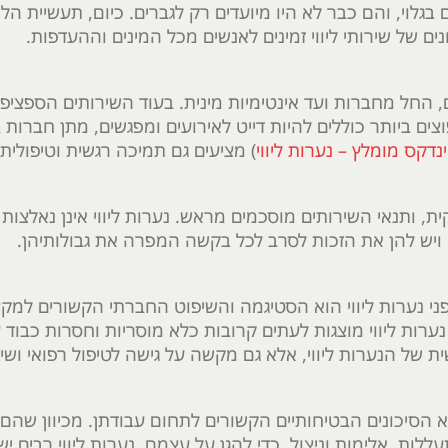
בגלוי, והם כבר לא היו מיועדים רק לגברים. כיום, תעשיית הלי
ים של שירותי ליווי זמינים לאנשים מכל המינים וההעדפות.
ם, החל מחברות ועד אינטימיות מינית. בעוד השירותים הספציפי
ים ביותר כוללים להיות דייט לאירועים ומפגשים, מתן חברות
נדקס מומלץ – נערות ליווי
) מציעים גם תמיכה רגשית וטיפולית
ית, ותנאי השירותים מוסכמים מראש. נערות ליווי אינן נאלצות 
ויש להן את הזכות לסרב לכל בקשה המפרה את גבולותיהן.
ני נערות ליווי הוא הסטיגמה והשיפוט החברתי הקשורים למקצ
רות ליווי מוצגות לעתים קרובות כלא מוסריות וחסרות כבוד ע
של הנערות ליווי, אלא גם מקשה על גישה לטיפול רפואי ושירו
וא הסיכונים הבטיחותיים הקשורים לתחום עבודתן. מכיוון שה
ות, אלימות וניצול. כדי להגן על עצמם, נערות ליווי רבים יש 